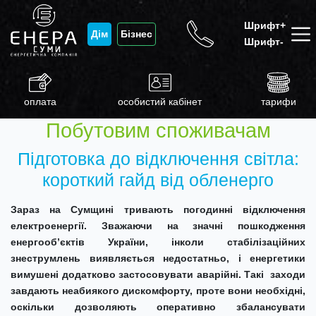
Шрифт+
Дім
Бізнес
Шрифт-
оплата
особистий кабінет
тарифи
Побутовим споживачам
Підготовка до відключення світла:
короткий гайд від обленерго
Зараз на Сумщині тривають погодинні відключення
електроенергії.
З
важаючи на значні пошкодження
енергооб’єктів України
, інколи стабілізаційних
знеструмлень
виявляється недостатньо, і енергетики
вимушені додатково застосовувати аварійні.
Такі
заходи
завдають
неабиякого дискомфорту, проте вони необхідні,
оскільки
дозволяють
оперативно
збалансувати