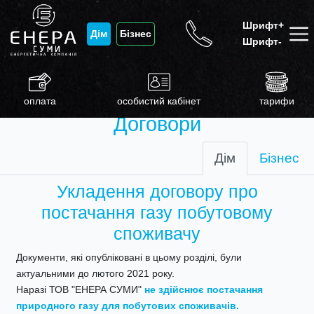
Шрифт+
Дім
Бізнес
Шрифт-
оплата
особистий кабінет
тарифи
Договори
Дім
Бізнес
Укладення договору про
постачання газу побутовому
споживачу
Документи, які опубліковані в цьому розділі, були
актуальними до лютого 2021 року.
Наразі ТОВ "ЕНЕРА СУМИ"
не здійснює постачання
природного газу для побутових споживачів.