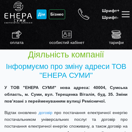
Шрифт+
Дім
Бізнес
Шрифт-
оплата
особистий кабінет
тарифи
Діяльність компанії
Інформуємо про зміну адреси ТОВ
"ЕНЕРА СУМИ"
У
ТОВ
"ЕНЕРА СУМИ"
нова адреса: 400
04
,
Сумська
область
, м. С
уми
, вул.
Терещенка Віталія
, буд. 3
5
.
Зміни
пов’язані з перейменуванням вулиці Ремісничої.
Відтак оновлено
договір
про постачання електричної енергію
постачальником універсальних послуг та договір про
постачання електричної енергію споживачу, а також договір на