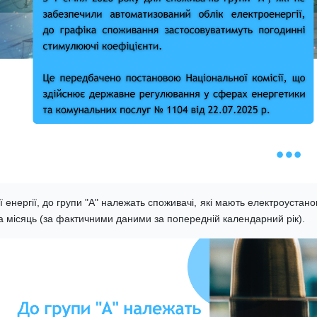
ї енергії, до групи "А" належать споживачі, які мають електроустан
а місяць (за фактичними даними за попередній календарний рік).