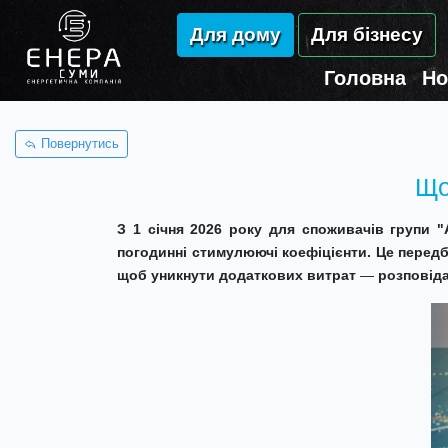
Для дому
Для бізнесу
Головна
Но
Повернутись
Що
З 1 січня 2026 року для споживачів групи "
погодинні
стимулюючі коефіцієнти. Це
перед
щоб уникнути додаткових витрат
—
розповіда