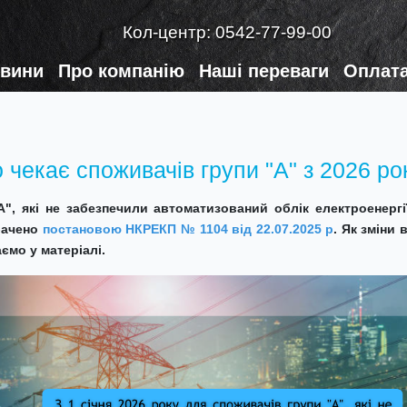
Кол-центр:
0542-77-99-00
вини
Про компанію
Наші переваги
Оплата
 чекає споживачів групи "А" з 2026 ро
А", які не забезпечили автоматизований облік електроенерг
бачено
постановою НКРЕКП № 1104 від 22.07.2025
р
. Як зміни 
ємо у матеріалі.