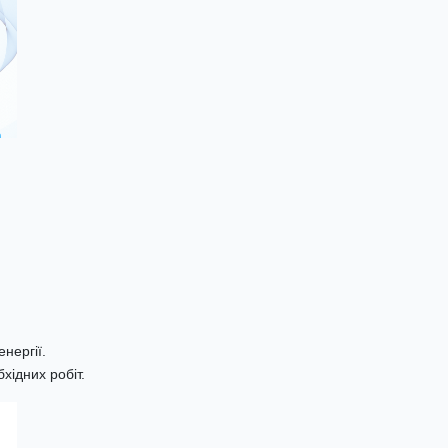
нергії.
хідних робіт.