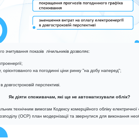
о зчитування показів лічильників дозволяє:
троенергії;
орієнтованого на погодинні ціни ринку "на добу наперед";
в довгостроковій перспективі.
Як діяти споживачам, які ще не автоматизували облік?
ильник технічним вимогам Кодексу комерційного обліку електричної е
зподілу (ОСР) план модернізації та звернутися для виконання необ