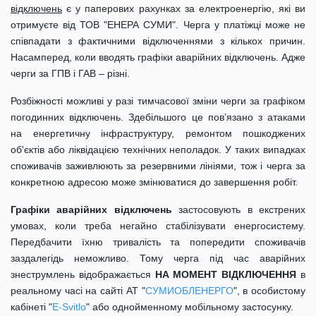
відключень
є у паперових рахунках за електроенергію, які ви
отримуєте від ТОВ "ЕНЕРА СУМИ". Черга у платіжці може не
співпадати з фактичними відключеннями з кількох причин.
Насамперед, коли вводять графіки аварійних відключень. Адже
черги за ГПВ і ГАВ – різні.
Розбіжності можливі у разі тимчасової зміни черги за графіком
погодинних відключень. Здебільшого це пов’язано з атаками
на енергетичну інфраструктуру, ремонтом пошкоджених
об'єктів або ліквідацією технічних неполадок. У таких випадках
споживачів заживлюють за резервними лініями, тож і черга за
конкретною адресою може змінюватися до завершення робіт.
Г
раф
іки аварійних відключень
застосовують в екстрених
умовах, коли треба негайно стабілізувати енергосистему.
Передбачити їхню тривалість та попередити споживачів
заздалегідь неможливо. Тому черга під час аварійних
знеструмлень відображається
НА МОМЕНТ ВІДКЛЮЧЕННЯ
в
реальному часі на сайті АТ "
СУМИОБЛЕНЕРГО
", в особистому
кабінеті "
E-Svitlo
" або однойменному мобільному застосунку.