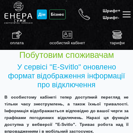
Шрифт+
Дім
Бізнес
Шрифт-
оплата
особистий кабінет
тарифи
Побутовим споживачам
У сервісі "E-Svitlo" оновлено
формат відображення інформації
про відключення
В особистому кабінеті тепер доступний перегляд не
тільки часу знеструмлень, а також їхньої тривалості.
Інформація відображається відповідно до вашої черги за
графіками погодинних відключень.
Наразі ця функція
доступна у вебверсії "
E
-
Svitlo
". Триває робота над її
впровадженням і в мобільний застосунок.