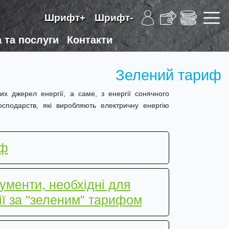
Шрифт+
Шрифт-
 та послуги
Контакти
Зелений тариф
х джерел енергії, а саме, з енергії сонячного
осподарств, які виробляють електричну енергію
иф
ументи, необхідні для
ї за "зеленим" тарифом