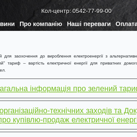
Кол-центр:
0542-77-99-00
вини
Про компанію
Наші переваги
Оплата
 для заохочення до вироблення електроенергії з альтернативни
ний" тариф – вартість електричної енергії для приватних домог
ел.
агальна інформація про зелений тар
рганізаційно-технічних заходів та Док
ро купівлю-продаж електричної енергі