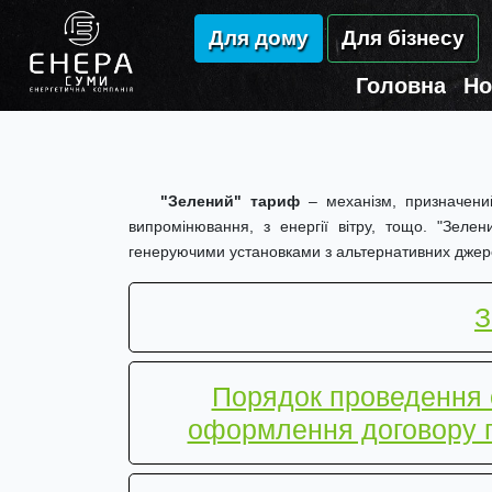
Для дому
Для бізнесу
Головна
Но
"Зелений" тариф
– механізм, призначений
випромінювання, з енергії вітру, тощо. "Зеле
генеруючими установками з альтернативних джер
З
Порядок проведення о
оформлення договору п