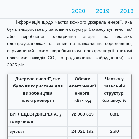
2020
2019
2018
Інформація щодо частки кожного джерела енергії, яка
була використана у загальній структурі балансу купленої та/
або виробленої електричної енергії на власних
електроустановках та вплив на навколишнє середовище,
спричинений таким виробництвом електроенергії (питомі
показники викидів CO
та радіоактивне забруднення), за
2
2025 рік.
Джерело енергії, яке
Обсяги
Частка у
було використане для
електричної
загальній
виробництва
енергії,
структурі
електроенергії
кВт•год
балансу, %
ВУГЛЕЦЕВІ ДЖЕРЕЛА, у
72 908 619
8,81
тому числі:
вугілля
24 021 192
2,90