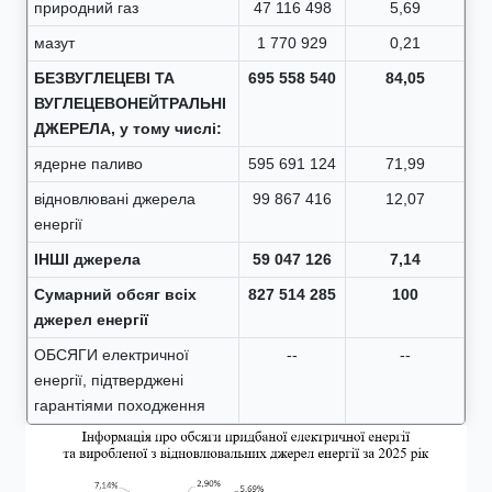
природний газ
47 116 498
5,69
мазут
1 770 929
0,21
БЕЗВУГЛЕЦЕВІ ТА
695 558 540
84,05
ВУГЛЕЦЕВОНЕЙТРАЛЬНІ
ДЖЕРЕЛА, у тому числі:
ядерне паливо
595 691 124
71,99
відновлювані джерела
99 867 416
12,07
енергії
ІНШІ джерела
59 047 126
7,14
Сумарний обсяг всіх
827 514 285
100
джерел енергії
ОБСЯГИ електричної
--
--
енергії, підтверджені
гарантіями походження