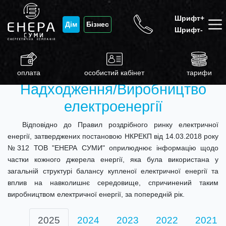
Шрифт+
Дім
Бізнес
Шрифт-
оплата
особистий кабінет
тарифи
Надходження/Виробництво
електроенергії
Відповідно до Правил роздрібного ринку електричної
енергії, затверджених постановою НКРЕКП від 14.03.2018 року
№312 ТОВ "ЕНЕРА СУМИ" оприлюднює інформацію щодо
частки кожного джерела енергії, яка була використана у
загальній структурі балансу купленої електричної енергії та
вплив на навколишнє середовище, спричинений таким
виробництвом електричної енергії, за попередній рік.
2025
2024
2023
2022
2021