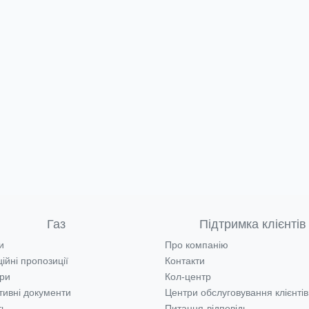
Газ
Підтримка клієнтів
и
Про компанію
ійні пропозиції
Контакти
ри
Кол-центр
ивні документи
Центри обслуговування клієнтів
ть
Питання-відповідь