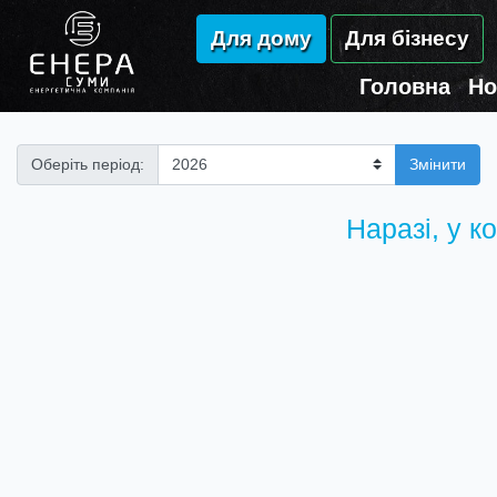
Для дому
Для бізнесу
Головна
Но
Оберіть період:
Змінити
Наразі, у к