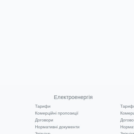
Електроенергія
Тарифи
Тариф
Комерційні пропозиції
Комерц
Договори
Догово
Нормативні документи
Нормат
Звітність
Звітніс