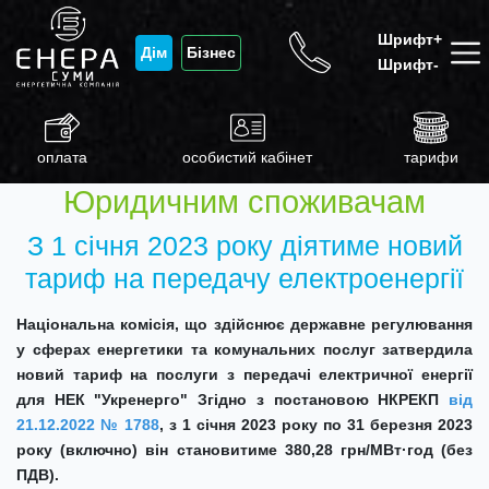
Шрифт+
Дім
Бізнес
Шрифт-
оплата
особистий кабінет
тарифи
Юридичним споживачам
З 1 січня 2023 року діятиме новий
тариф на передачу електроенергії
Національна комісія, що здійснює державне регулювання
у сферах енергетики та комунальних послуг
затвердила
новий
тариф на послуги з передачі електричної енергії
для НЕК "Укренерго" Згідно з постановою НКРЕКП
від
21.12.2022 № 1788
, з
1 січня 2023 року по 31 березня 2023
року (включно)
він становитиме
380,28 грн/МВт·год
(без
ПДВ).