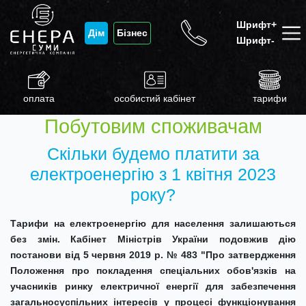
Шрифт+
Дім
Бізнес
Шрифт-
оплата
особистий кабінет
тарифи
Побутовим споживачам
Скільки будемо платити за
електроенергію з 1 квітня 2023
року?
Тарифи на електроенергію для населення залишаються
без змін. Кабінет Міністрів України подовжив дію
постанови від 5 червня 2019 р. № 483 "Про затвердження
Положення про покладення спеціальних обов'язків на
учасників ринку електричної енергії для забезпечення
загальносуспільних інтересів у процесі функціонування