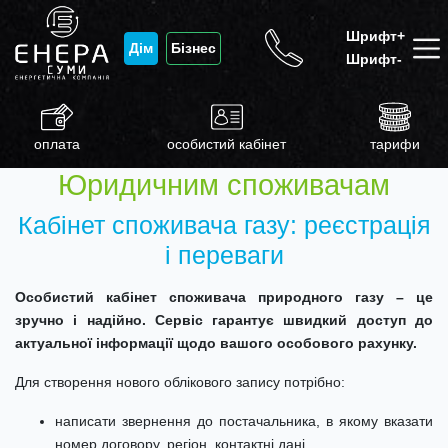
Шрифт+
Дім
Бізнес
Шрифт-
оплата
особистий кабінет
тарифи
Юридичним споживачам
Кабінет споживача газу: реєстрація
і переваги
Особистий кабінет споживача природного газу – це
зручно і надійно. Сервіс гарантує швидкий доступ
до
актуальної інформації
щодо
вашого особового рахунку
.
Для створення нового облікового запису потрібно:
написати звернення до постачальника, в якому вказати
номер договору, регіон, контактні дані