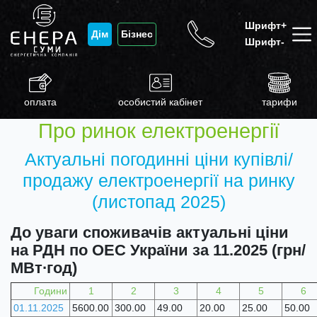
Шрифт+
Дім
Бізнес
Шрифт-
оплата
особистий кабінет
тарифи
Про ринок електроенергії
Актуальні погодинні ціни купівлі/
продажу електроенергії на ринку
(листопад 2025)
До уваги споживачів актуальні ціни
на РДН по ОЕС України за 11.2025 (грн/
МВт∙год)
Години
1
2
3
4
5
6
01.11.2025
5600.00
300.00
49.00
20.00
25.00
50.00