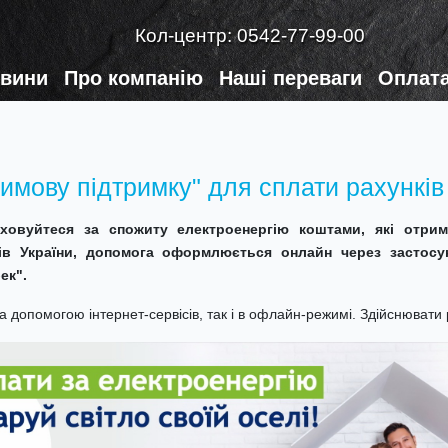
Кол-центр:
0542-77-99-00
вини
Про компанію
Наші переваги
Оплата
имову підтримку" для сплати рахунків
ховуйтеся за спожиту електроенергію коштами, які отри
ів України, допомога оформлюється онлайн через застосун
ек".
допомогою інтернет-сервісів, так і в офлайн-режимі. Здійснювати 