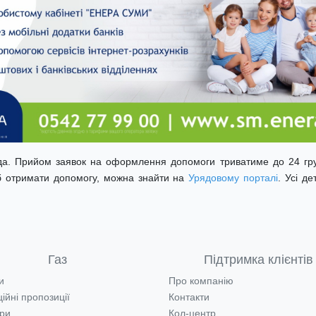
ада. Прийом заявок на оформлення допомоги триватиме до 24 гр
б отримати допомогу, можна знайти на
Урядовому порталі
. Усі д
Газ
Підтримка клієнтів
и
Про компанію
ійні пропозиції
Контакти
ри
Кол-центр