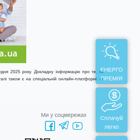
ЕНЕРГО
удня 2025 року. Докладну інформацію про те, як
ПРЕМІЯ
еталі також є на спеціальній онлайн-платформі
за
Ми у соцмережах
Сплачуй
легко