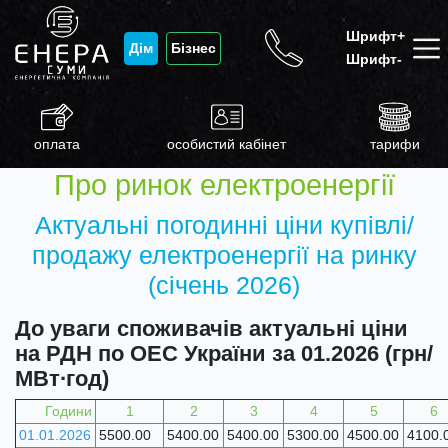
Шрифт+
Дім
Бізнес
Шрифт-
оплата
особистий кабінет
тарифи
Про ринок електроенергії
Актуальні погодинні ціни купівлі/
продажу електроенергії на ринку
(січень 2026)
До уваги споживачів актуальні ціни
на РДН по ОЕС України за 01.2026 (грн/
МВт∙год)
Години
1
2
3
4
5
6
01.01.2026
5500.00
5400.00
5400.00
5300.00
4500.00
4100.