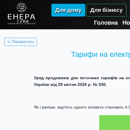
Для дому
Для бізнесу
Головна
Но
Повернутись
Тарифи на електр
Уряд продовжив дію поточних тарифів на ел
України від 29 квітня 2026 р. № 530.
Як і раніше, вартість одного кіловата становить 4