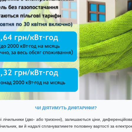
ЧИ ДІЯТИМУТЬ ДИФТАРИФИ?
і лічильники (дво- або тризонні), залишаються ціни, диференційова
чильник, ви й надалі сплачуватимете половину вартості за електрое