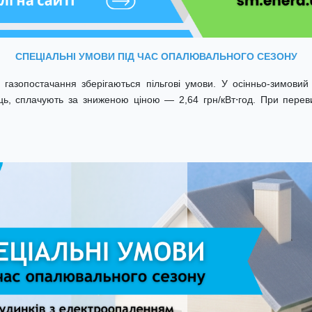
СПЕЦІАЛЬНІ УМОВИ ПІД ЧАС ОПАЛЮВАЛЬНОГО СЕЗОНУ
газопостачання зберігаються пільгові умови. У осінньо-зимовий п
ць, сплачують за зниженою ціною — 2,64 грн/кВт⋅год. При перев