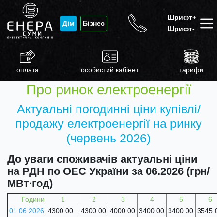
Шрифт+
Дім
Бізнес
Шрифт-
оплата
особистий кабінет
тарифи
Про ринок електроенергії
Актуальні погодинні ціни купівлі/
продажу електроенергії на ринку
(червень 2026)
До уваги споживачів актуальні ціни
на РДН по ОЕС України за 06.2026 (грн/
МВт∙год)
Години
1
2
3
4
5
6
01.06.2026
4300.00
4300.00
4000.00
3400.00
3400.00
3545.