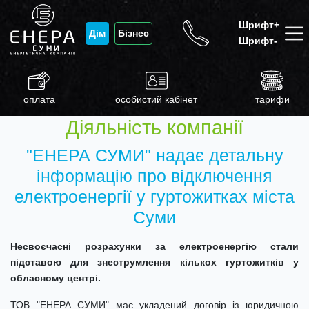
Шрифт+
Дім
Бізнес
Шрифт-
оплата
особистий кабінет
тарифи
Діяльність компанії
"ЕНЕРА СУМИ" надає детальну
інформацію про відключення
електроенергії у гуртожитках міста
Суми
Несвоєчасні розрахунки за електроенергію стали
підставою для знеструмлення кількох гуртожитків у
обласному центрі.
ТОВ "ЕНЕРА СУМИ" має укладений договір із юридичною