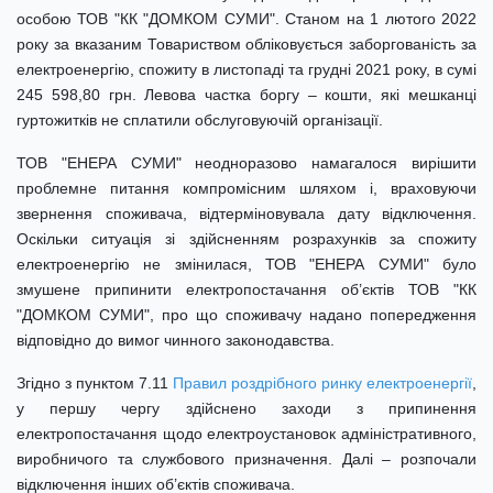
особою ТОВ "КК "ДОМКОМ СУМИ". Станом на 1 лютого 2022
року за вказаним Товариством обліковується заборгованість за
електроенергію, спожиту в листопаді та грудні 2021 року, в сумі
245 598,80 грн. Левова частка боргу – кошти, які мешканці
гуртожитків не сплатили обслуговуючій організації.
ТОВ "ЕНЕРА СУМИ" неодноразово намагалося вирішити
проблемне питання компромісним шляхом і, враховуючи
звернення споживача, відтерміновувала дату відключення.
Оскільки ситуація зі здійсненням розрахунків за спожиту
електроенергію не змінилася, ТОВ "ЕНЕРА СУМИ" було
змушене припинити електропостачання об’єктів ТОВ "КК
"ДОМКОМ СУМИ", про що споживачу надано попередження
відповідно до вимог чинного законодавства.
Згідно з пунктом 7.11
Правил роздрібного ринку електроенергії
,
у першу чергу здійснено заходи з припинення
електропостачання щодо електроустановок адміністративного,
виробничого та службового призначення. Далі – розпочали
відключення інших об’єктів споживача.