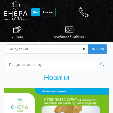
Дім
Бізнес
оплата
особистий кабінет
Змінити
Новини