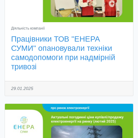
Діяльність компанії
Працівники ТОВ "ЕНЕРА
СУМИ" опановували техніки
самодопомоги при надмірній
тривозі
29.01.2025