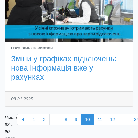
Побутовим споживачам
Зміни у графіках відключень:
нова інформація вже у
рахунках
08.01.2025
Показ
1
2
...
8
9
10
11
12
...
3
82
…
90