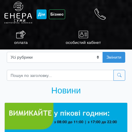
Дім
Бізнес
оплата
особистий кабінет
Змінити
Новини