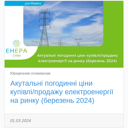
Юридичним споживачам
Акутальні погодинні ціни
купівлі/продажу електроенергії
на ринку (березень 2024)
01.03.2024