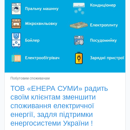
Побутовим споживачам
ТОВ «ЕНЕРА СУМИ» радить
своїм клієнтам зменшити
споживання електричної
енергії, задля підтримки
енергосистеми України !