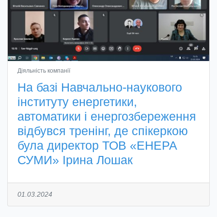
Діяльність компанії
На базі Навчально-наукового
інституту енергетики,
автоматики і енергозбереження
відбувся тренінг, де спікеркою
була директор ТОВ «ЕНЕРА
СУМИ» Ірина Лошак
01.03.2024