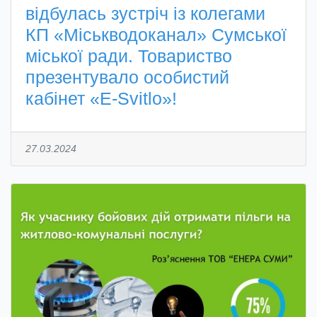
відбулась зустріч із колегами
КП «Міськводоканал» Сумської
міської ради. Товариство
презентувало особистий
кабінет «E‑Svitlo»!
27.03.2024