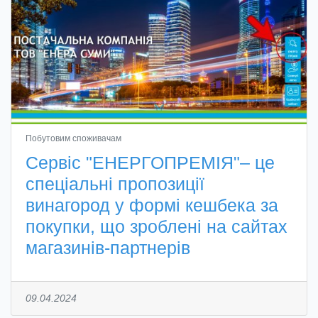
Побутовим споживачам
Сервіс "ЕНЕРГОПРЕМІЯ"– це
спеціальні пропозиції
винагород у формі кешбека за
покупки, що зроблені на сайтах
магазинів-партнерів
09.04.2024