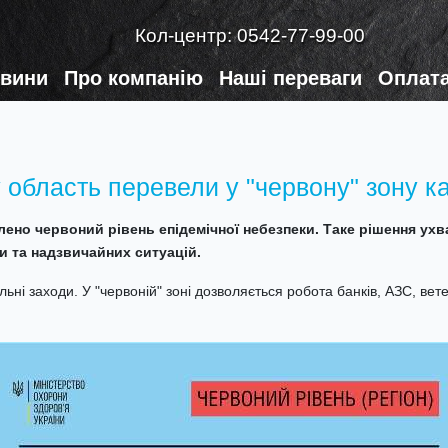
Кол-центр:
0542-77-99-00
вини
Про компанію
Наші переваги
Оплата
 область перевели у "червону" зону к
влено червоний рівень епідемічної небезпеки. Таке рішення ух
ки та надзвичайних ситуацій.
льні заходи. У "червоній" зоні дозволяється робота банків, АЗС, вет