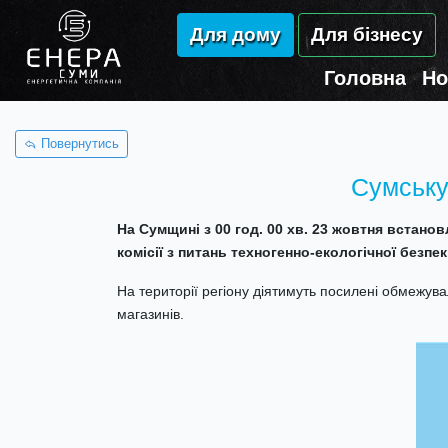
Для дому
Для бізнесу
Головна
Но
Повернутись
Сумську
На
Сумщині
з 00 год. 00 хв. 23 жовтня встано
комісії з питань техногенно-екологічної безпе
На території регіону діятимуть посилені обмежува
магазинів.