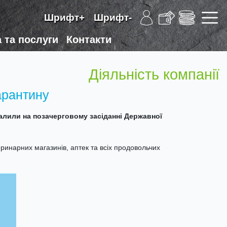
Шрифт+
Шрифт-
 та послуги
Контакти
Діяльність компанії
арантину
валили на позачерговому засіданні Державної
еринарних магазинів, аптек та всіх продовольчих