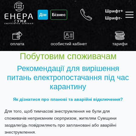
Шрифт+
Дім
Бізнес
Шрифт-
оплата
особистий кабінет
тарифи
Побутовим споживачам
Рекомендації для вирішення
питань електропостачання під час
карантину
Як дізнатися про планові та аварійні відключення?
Для того, щоб тимчасові знеструмлення не були для
споживачів неприємним сюрпризом, жителям Сумщини
заздалегідь повідомляють про заплановані або аварійні
знеструмлення.