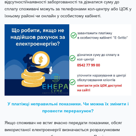
відсутності/наявності заборгованості та дізнатися суму до
сплату споживачі можуть за телефонами кол-центру або ЦОК у
їхньому районі чи онлайн у особистому кабінеті.
У платіжці неправильні показники. Чи можна їх змінити і
провести перерахунок?
Якщо споживач не встиг вчасно передати показники, обсяг
використаної електроенергії визначається розрахунковим