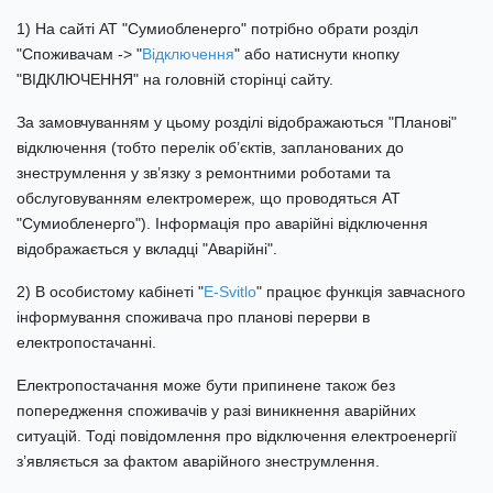
1) На сайті АТ "Сумиобленерго" потрібно обрати розділ
"Споживачам -> "
Відключення
" або натиснути кнопку
"ВІДКЛЮЧЕННЯ" на головній сторінці сайту.
За замовчуванням у цьому розділі відображаються "Планові"
відключення (тобто перелік об’єктів, запланованих до
знеструмлення у зв’язку з ремонтними роботами та
обслуговуванням електромереж, що проводяться АТ
"Сумиобленерго"). Інформація про аварійні відключення
відображається у вкладці "Аварійні".
2) В особистому кабінеті "
E-Svitlo
" працює функція завчасного
інформування споживача про планові перерви в
електропостачанні.
Електропостачання може бути припинене також без
попередження споживачів у разі виникнення аварійних
ситуацій. Тоді повідомлення про відключення електроенергії
з’являється за фактом аварійного знеструмлення.