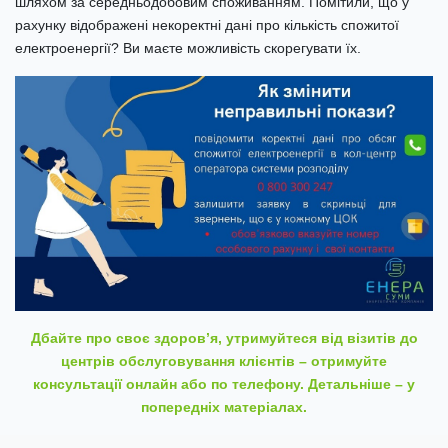
шляхом за середньодобовим споживанням. Помітили, що у
рахунку відображені некоректні дані про кількість спожитої
електроенергії? Ви маєте можливість скорегувати їх.
Дбайте про своє здоров’я, утримуйтеся від візитів до
центрів обслуговування клієнтів – отримуйте
консультації онлайн або по телефону. Детальніше –
у
попередніх матеріалах
.