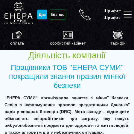
Шрифт+
Дім
Бізнес
Шрифт-
оплата
особистий кабінет
тарифи
Діяльність компанії
Працівники ТОВ "ЕНЕРА СУМИ"
покращили знання правил мінної
безпеки
"ЕНЕРА СУМИ" організувала заняття з мінної безпеки.
Сесію з інформування
провели представники Данської
ради у справах біженців (DRC).
Мета заходу –
підвищ
ити
обізнан
ість
співробітників
про загрозу,
яку несуть
вибухонебезпечні предмети для здоров'я та життя людей,
а також алгоритм дій у небезпечних ситуаціях.